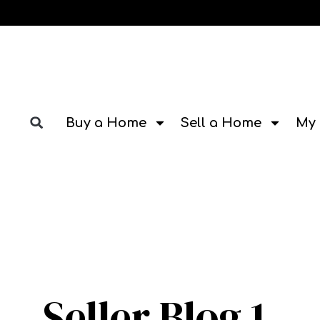
Buy a Home
Sell a Home
My 
Seller Blog 1