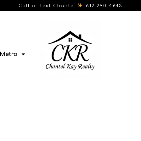
Call or text Chantel
: 612-290-4943
Metro