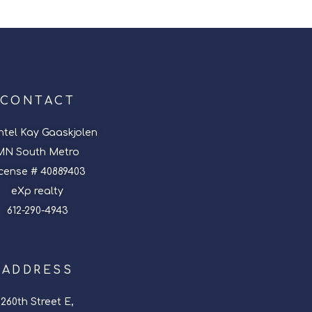
CONTACT
tel Kay Gaaskjolen
MN South Metro
icense # 40889403
eXp realty
612-290-4943
ADDRESS
260th Street E,