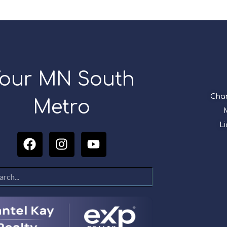
our MN South
Chan
Metro
L